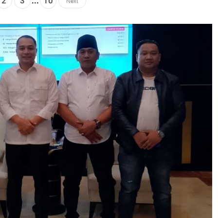
2
3
...
10
Next