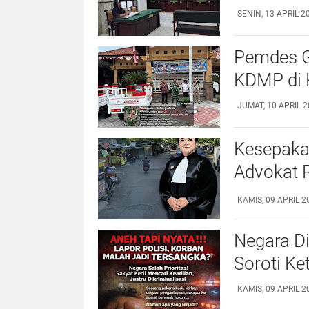
SENIN, 13 APRIL 20
‎Pemdes 
KDMP di 
JUMAT, 10 APRIL 2
Kesepaka
Advokat R
Pelangga
KAMIS, 09 APRIL 2
Negara Di
Soroti K
KAMIS, 09 APRIL 2