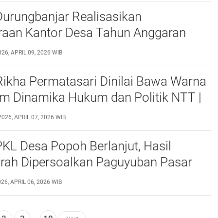
urungbanjar Realisasikan
raan Kantor Desa Tahun Anggaran
026, APRIL 09, 2026 WIB
Rikha Permatasari Dinilai Bawa Warna
am Dinamika Hukum dan Politik NTT |
lasannya.
2026, APRIL 07, 2026 WIB
KL Desa Popoh Berlanjut, Hasil
ah Dipersoalkan Paguyuban Pasar
nal Desa Popoh
26, APRIL 06, 2026 WIB