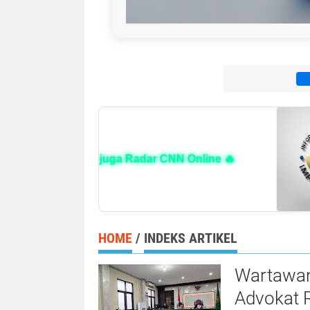
Kunjungi juga Radar CNN Online 🔥
HOME
/
INDEKS ARTIKEL
Wartawan
Advokat R