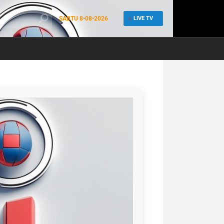
SABTU
8•08•2026
LIVE TV