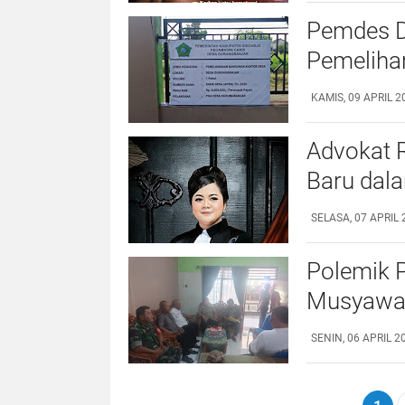
Pemdes D
Pemeliha
2026
KAMIS, 09 APRIL 2
‎Advokat 
Baru dal
Ini Penje
SELASA, 07 APRIL 
Polemik P
Musyawar
Tradisio
SENIN, 06 APRIL 20