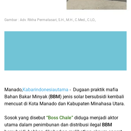
Gambar : ‎Adv. Rikha Permatasari, S.H., M.H., C.Med., C.LO.,
‎Manado,
Kabarindonesiautama
- Dugaan praktik mafia
Bahan Bakar Minyak (
BBM
) jenis solar bersubsidi kembali
mencuat di Kota Manado dan Kabupaten Minahasa Utara.
‎Sosok yang disebut
“Boss Chale”
diduga menjadi aktor
utama dalam penimbunan dan distribusi ilegal
BBM