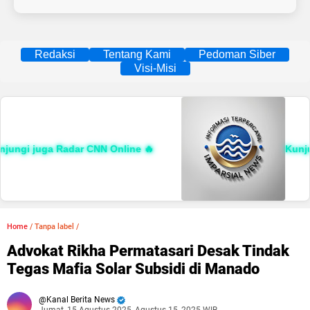
Redaksi
Tentang Kami
Pedoman Siber
Visi-Misi
ungi juga Radar CNN Online 🔥
Kunjung
Home
/
Tanpa label
/
‎Advokat Rikha Permatasari Desak Tindak
Tegas Mafia Solar Subsidi di Manado ‎
Kanal Berita News