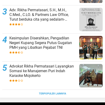
‎Adv. Rikha Permatasari, S.H., M.H.,
C.Med., C.LO. & Partners Law Office,
Turut berduka cita yang sedalam-
dalamnya atas gugurnya: ‎Affan
Kurniawan ‎(Ojek Online / Aktivis)
Kesimpulan Diserahkan, Pengadilan
Negeri Kupang Segera Putus Gugatan
PMH yang Libatkan Pejabat TNI
Advokat Rikha Permatasari Layangkan
Somasi ke Manajemen Puri Indah
Karaoke Mojokerto
TERPOPULER LAINNYA