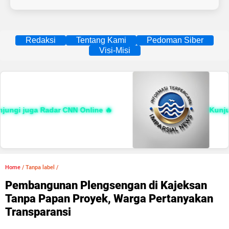
Redaksi
Tentang Kami
Pedoman Siber
Visi-Misi
ngi juga Radar CNN Online 🔥
Kunjungi
Home
/
Tanpa label
/
Pembangunan Plengsengan di Kajeksan
Tanpa Papan Proyek, Warga Pertanyakan
Transparansi