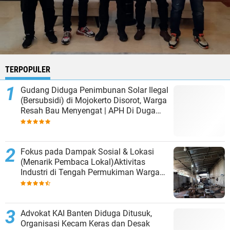
TERPOPULER
‎Gudang Diduga Penimbunan Solar Ilegal
(Bersubsidi) di Mojokerto Disorot, Warga
Resah Bau Menyengat | APH Di Duga
Tutup Mata.
Fokus pada Dampak Sosial & Lokasi
(Menarik Pembaca Lokal)Aktivitas
Industri di Tengah Permukiman Warga
Tarik-Balongbendo Sorot Mata, Diduga
Pakai Gas Melon untuk Produksi | APH
Untuk Turun
Advokat KAI Banten Diduga Ditusuk,
Organisasi Kecam Keras dan Desak