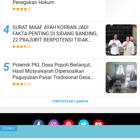
Penegakan Hukum
SURAT MAAF AYAH KORBAN JADI
FAKTA PENTING DI SIDANG BANDING,
22 PRAJURIT BERPOTENSI TIDAK
DIPECAT
Polemik PKL Desa Popoh Berlanjut,
Hasil Musyawarah Dipersoalkan
Paguyuban Pasar Tradisional Desa
Popoh
TERPOPULER LAINNYA
Close
x
Advertisment
Redaksi
Tentang Kami
Pedoman Siber