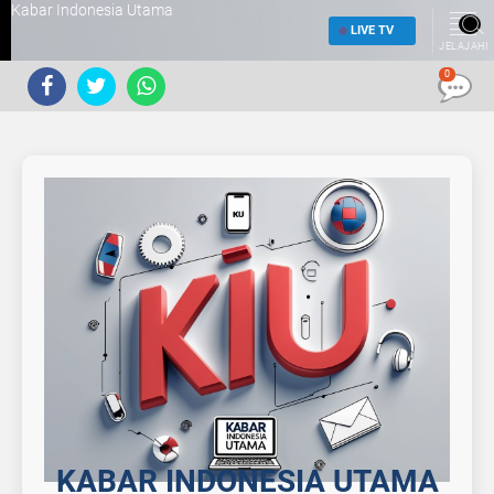
Kabar Indonesia Utama
LIVE TV
JELAJAHI
0
KABAR INDONESIA UTAMA