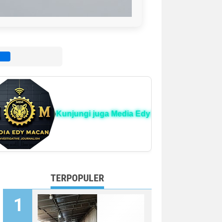
i
Kunjungi juga Media Edy Macan 📰
TERPOPULER