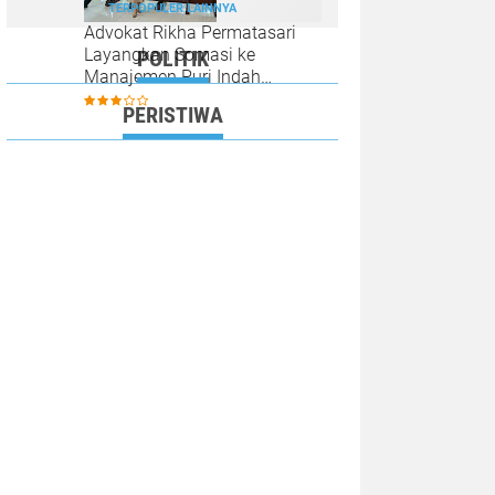
TERPOPULER LAINNYA
Advokat Rikha Permatasari
Layangkan Somasi ke
POLITIK
Manajemen Puri Indah
Karaoke Mojokerto
PERISTIWA