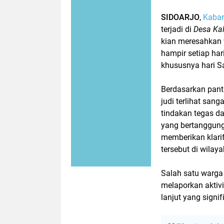
SIDOARJO
,
Kabar
terjadi di
Desa Ka
kian meresahkan w
hampir setiap har
khususnya hari S
Berdasarkan pant
judi terlihat san
tindakan tegas da
yang bertanggung
memberikan klarif
tersebut di wilay
Salah satu warga
melaporkan aktiv
lanjut yang signif