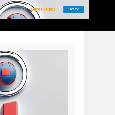
SABTU
8•08•2026
LIVE TV