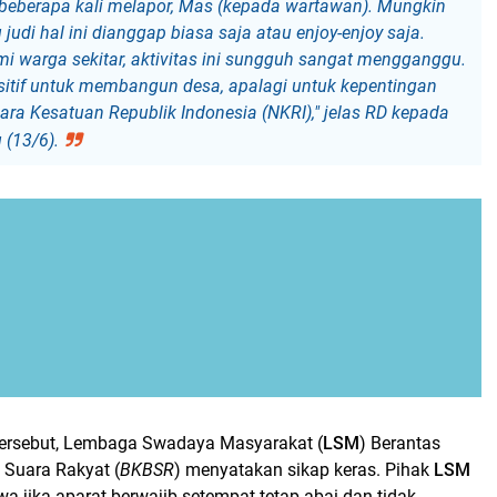
beberapa kali melapor, Mas (kepada wartawan). Mungkin
 judi hal ini dianggap biasa saja atau enjoy-enjoy saja.
i warga sekitar, aktivitas ini sungguh sangat mengganggu.
ositif untuk membangun desa, apalagi untuk kepentingan
ra Kesatuan Republik Indonesia (NKRI)," jelas RD kepada
 (13/6).
ersebut, Lembaga Swadaya Masyarakat (
LSM
) Berantas
 Suara Rakyat (
BKBSR
) menyatakan sikap keras. Pihak
LSM
 jika aparat berwajib setempat tetap abai dan tidak