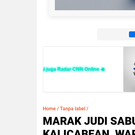
Kunjungi juga Radar CNN Online 🔥
Home
/
Tanpa label
/
MARAK JUDI SAB
KALICABEAN, WA