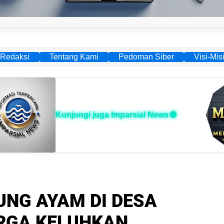
Redaksi
Tentang Kami
Pedoman Siber
Visi-Mis
Kunjungi juga Imparsial News 🌐
UNG AYAM DI DESA
RGA KELUHKAN