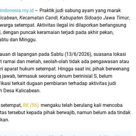
indonesia.my.id
– Praktik judi sabung ayam yang marak
licabean, Kecamatan Candi, Kabupaten Sidoarjo Jawa Timur
,
arga setempat. Aktivitas ilegal ini dilaporkan berlangsung
i, dengan puncak keramaian terjadi pada akhir pekan,
abtu dan Minggu.
auan di lapangan pada Sabtu (13/6/2026), suasana lokasi
gat ramai dan meriah, seolah-olah tidak ada pengawasan atau
ri aparat hukum setempat. Hingga saat ini, pihak berwenang
 jawab, termasuk seorang oknum berinisial S, belum
ikasi terkait dugaan pembiaran terhadap aktivitas judi
ah Desa Kalicabean.
 setempat,
RK (56),
mengaku telah berulang kali mencoba
itas tersebut kepada pihak berwajib, namun belum ada tindak
ikan.